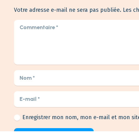
NUISIBLES CLEAN
est une entreprise
Votre adresse e-mail ne sera pas publiée.
Les c
d’Experts Anti-Nuisibles soucieuse de
l’environnement. Nous éradiquons tous
types de nuisibles de façon définitive. Vous
êtes notre priorité !
Enregistrer mon nom, mon e-mail et mon sit
Laisser un commentaire