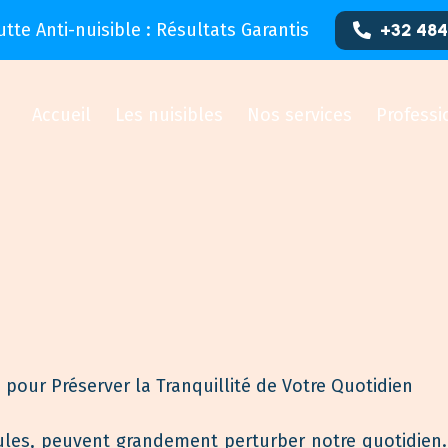
utte Anti-nuisible : Résultats Garantis
+32 484
Accueil
Les nuisibles
Nos services
Professi
 pour Préserver la Tranquillité de Votre Quotidien
les, peuvent grandement perturber notre quotidien. 