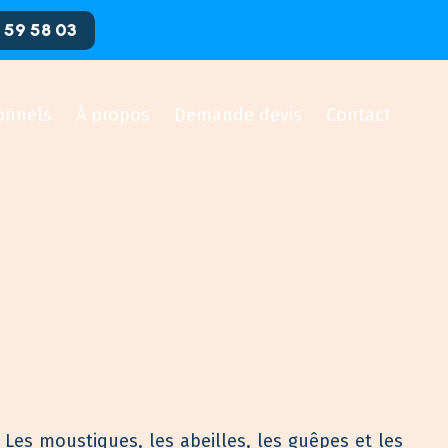
 59 58 03
onnels
À propos
Demande devis
Contact
Les moustiques, les abeilles, les guêpes et les