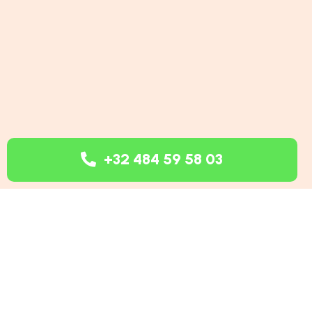
+32 484 59 58 03
2
Commentaires
.
En Écrire Un Nouveau
Service de Dératisation Professionnel –
Nuisibles Clean
9 avril 2024 9h37
[…] à une infestation de rongeurs, il est
essentiel de faire appel à des professionnels
qualifiés pour résoudre le problème de […]